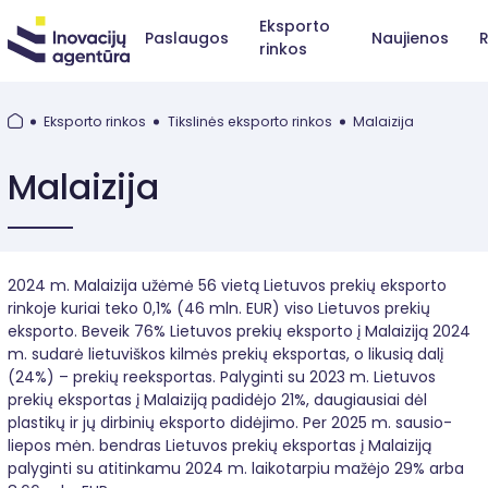
Eksporto
Paslaugos
Naujienos
R
rinkos
Eksporto rinkos
Tikslinės eksporto rinkos
Malaizija
Malaizija
2024 m. Malaizija užėmė 56 vietą Lietuvos prekių eksporto
rinkoje kuriai teko 0,1% (46 mln. EUR) viso Lietuvos prekių
eksporto. Beveik 76% Lietuvos prekių eksporto į Malaiziją 2024
m. sudarė lietuviškos kilmės prekių eksportas, o likusią dalį
(24%) – prekių reeksportas. Palyginti su 2023 m. Lietuvos
prekių eksportas į Malaiziją padidėjo 21%, daugiausiai dėl
plastikų ir jų dirbinių eksporto didėjimo. Per 2025 m. sausio-
liepos mėn. bendras Lietuvos prekių eksportas į Malaiziją
palyginti su atitinkamu 2024 m. laikotarpiu mažėjo 29% arba