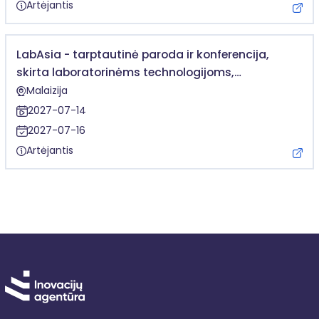
Artėjantis
LabAsia - tarptautinė paroda ir konferencija,
skirta laboratorinėms technologijoms,
moksliniams tyrimams, analitinei įrangai
Malaizija
2027-07-14
2027-07-16
Artėjantis