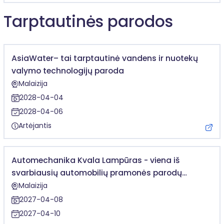
Tarptautinės parodos
AsiaWater– tai tarptautinė vandens ir nuotekų
valymo technologijų paroda
Malaizija
2028-04-04
2028-04-06
Artėjantis
Automechanika Kvala Lampūras - viena iš
svarbiausių automobilių pramonės parodų
Pietryčių Azijoje
Malaizija
2027-04-08
2027-04-10