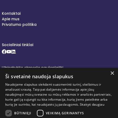
Kontaktai
Apie mus
Privatumo politika
Socialiniai tinklai
Facebook (opens in new window)
Youtube (opens in new window)
LinkedIn (opens in new window)
Užsisakykite eksporto naujienlaiškį
×
Ši svetainė naudoja slapukus
Naudojame slapukus siekdami suasmeninti turinį, skelbimus ir
analizuoti srautą. Taip pat dalijamės informacija apie jūsų
Prenumeruoti
naudojimąsi mūsų svetaine su mūsų reklamos ir analizės partneriais,
kurie gali ją sujungti su kita informacija, kurią jiems pateikėte arba
kurią jie surinko, kai naudojatės jų paslaugomis.
Skaityti daugiau
Susipažinau su Inovacijų agentūros
privatumo politikoje
(opens in new window)
pateikta informacija apie mano
BŪTINIEJI
VEIKIMĄ GERINANTYS
asmens duomenų tvarkymą.