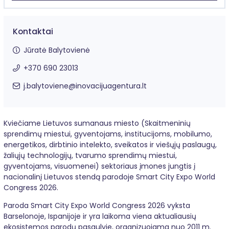
Kontaktai
Jūratė Balytovienė
+370 690 23013
j.balytoviene@
inovacijuagentura.lt
Kviečiame Lietuvos sumanaus miesto (Skaitmeninių
sprendimų miestui, gyventojams, institucijoms, mobilumo,
energetikos, dirbtinio intelekto, sveikatos ir viešųjų paslaugų,
žaliųjų technologijų, tvarumo sprendimų miestui,
gyventojams, visuomenei) sektoriaus įmones jungtis į
nacionalinį Lietuvos stendą parodoje
Smart City Expo World
Congress 2026
.
Paroda
Smart City Expo World Congress 2026
vyksta
Barselonoje, Ispanijoje ir yra laikoma viena aktualiausių
ekosistemos parodų pasaulyje, organizuojama nuo 2011 m.