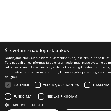
Ši svetainė naudoja slapukus
Naudojame slapukus siekdami suasmeninti turinį, skelbimus ir analizuoti 
Taip pat dalijamės informacija apie jūsų naudojimąsi mūsų svetaine su 
reklamos ir analizės partneriais, kurie gali ją sujungti su kita informacija,
jiems pateikėte arba kurią jie surinko, kai naudojatės jų paslaugomis.
Skai
daugiau
BŪTINIEJI
VEIKIMĄ GERINANTYS
TIKSLINIAI
FUNKCINIAI
NEKLASIFIKUOJAMI
PARODYTI DETALIAU