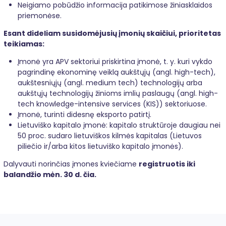
Neigiamo pobūdžio informacija patikimose žiniasklaidos
priemonėse.
Esant dideliam susidomėjusių įmonių skaičiui, prioritetas
teikiamas:
Įmonė yra APV sektoriui priskirtina įmonė, t. y. kuri vykdo
pagrindinę ekonominę veiklą aukštųjų (angl. high-tech),
aukštesniųjų (angl. medium tech) technologijų arba
aukštųjų technologijų žinioms imlių paslaugų (angl. high-
tech knowledge-intensive services (KIS)) sektoriuose.
Įmonė, turinti didesnę eksporto patirtį.
Lietuviško kapitalo įmonė: kapitalo struktūroje daugiau nei
50 proc. sudaro lietuviškos kilmės kapitalas (Lietuvos
piliečio ir/arba kitos lietuviško kapitalo įmonės).
Dalyvauti norinčias įmones kviečiame
registruotis iki
balandžio mėn. 30 d.
čia.