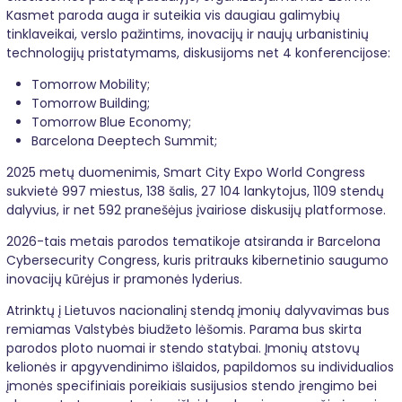
Kasmet paroda auga ir suteikia vis daugiau galimybių
tinklaveikai, verslo pažintims, inovacijų ir naujų urbanistinių
technologijų pristatymams, diskusijoms net 4 konferencijose:
Tomorrow Mobility;
Tomorrow Building;
Tomorrow Blue Economy;
Barcelona Deeptech Summit;
2025 metų duomenimis, Smart City Expo World Congress
sukvietė 997 miestus, 138 šalis, 27 104 lankytojus, 1109 stendų
dalyvius, ir net 592 pranešėjus įvairiose diskusijų platformose.
2026-tais metais parodos tematikoje atsiranda ir Barcelona
Cybersecurity Congress, kuris pritrauks kibernetinio saugumo
inovacijų kūrėjus ir pramonės lyderius.
Atrinktų į Lietuvos nacionalinį stendą įmonių dalyvavimas bus
remiamas Valstybės biudžeto lėšomis. Parama bus skirta
parodos ploto nuomai ir stendo statybai. Įmonių atstovų
kelionės ir apgyvendinimo išlaidos, papildomos su individualios
įmonės specifiniais poreikiais susijusios stendo įrengimo bei