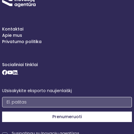
Kontaktai
Apie mus
Privatumo politika
Socialiniai tinklai
Facebook (opens in new window)
Youtube (opens in new window)
LinkedIn (opens in new window)
Užsisakykite eksporto naujienlaiškį
Prenumeruoti
Susipažinau su Inovacijų agentūros
privatumo politikoje