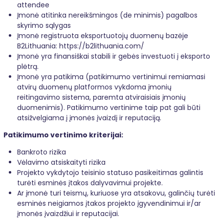
attendee
Įmonė atitinka nereikšmingos (de minimis) pagalbos
skyrimo sąlygas
Įmonė registruota eksportuotojų duomenų bazėje
B2Lithuania:
https://b2lithuania.com/
Įmonė yra finansiškai stabili ir gebės investuoti į eksporto
plėtrą.
Įmonė yra patikima (patikimumo vertinimui remiamasi
atvirų duomenų platformos vykdoma įmonių
reitingavimo sistema, paremta atviraisiais įmonių
duomenimis). Patikimumo vertinime taip pat gali būti
atsižvelgiama į įmonės įvaizdį ir reputaciją.
Patikimumo vertinimo kriterijai:
Bankroto rizika
Vėlavimo atsiskaityti rizika
Projekto vykdytojo teisinio statuso pasikeitimas galintis
turėti esminės įtakos dalyvavimui projekte.
Ar įmonė turi teismų, kuriuose yra atsakovu, galinčių turėti
esminės neigiamos įtakos projekto įgyvendinimui ir/ar
įmonės įvaizdžiui ir reputacijai.