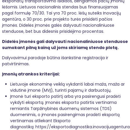
eksponatų transportavimo išlaidos, dengiamos pačių įmonių
lėšomis. Lietuvos nacionalinis stendas bus finansuojamas
pagal formulę 70/30. Tai yra 70 proc. lėšų suteiks Inovacijų
agentūra, o 30 proc. prie projekto turės prisidėti pačios
įmonės. Didelės įmonės galės dalyvauti nacionaliniuose
stenduose, bet bus didesnis prisidėjimo procentas.
Didelės įmonės gali dalyvauti nacionaliniuose stenduose
sumokant pilną kainą už joms skiriamą stendo plotą.
Dalyvavimui parodoje būtina išankstinė registracija ir
patvirtinimas.
Įmonių atrankos kriterijai:
Lietuvoje ekonominę veiklą vykdanti labai maža, maža ar
vidutinė įmonė (MVĮ), turinti pajamų ir darbuotojų.
Įmonė turi eksporto patirtį arba yra pasirengusi pradėti
vykdyti eksportą. Įmonės eksporto patirtis vertinama
remiantis Tarpžinybinės duomenų sistemos (TDS)
duomenimis, o įmonės pasirengimas pradėti eksportą
vertinamas atliekant Eksporto
diagnostiką:
https://eksportodiagnostika.inovacijuagentura.