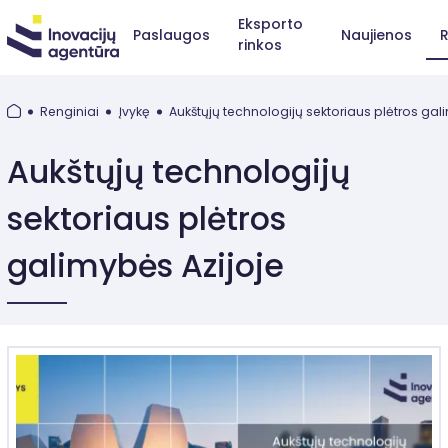
Eksporto
Paslaugos
Naujienos
R
rinkos
Renginiai
Įvykę
Aukštųjų technologijų sektoriaus plėtros gal
Aukštųjų technologijų
sektoriaus plėtros
galimybės Azijoje