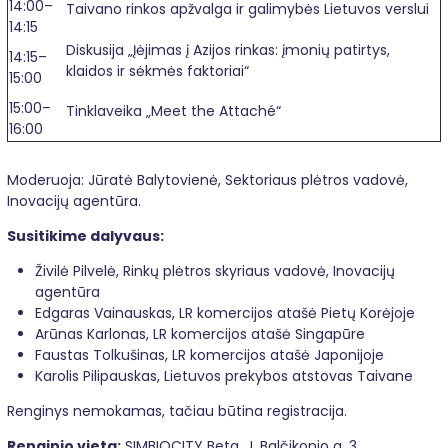
14:00–
Taivano rinkos apžvalga ir galimybės Lietuvos verslui
14:15
Diskusija „Įėjimas į Azijos rinkas: įmonių patirtys,
14:15–
klaidos ir sėkmės faktoriai“
15:00
15:00–
Tinklaveika „Meet the Attaché“
16:00
Moderuoja: Jūratė Balytovienė, Sektoriaus plėtros vadovė,
Inovacijų agentūra.
Susitikime dalyvaus:
Živilė Pilvelė, Rinkų plėtros skyriaus vadovė, Inovacijų
agentūra
Edgaras Vainauskas, LR komercijos atašė Pietų Korėjoje
Arūnas Karlonas, LR komercijos atašė Singapūre
Faustas Tolkušinas, LR komercijos atašė Japonijoje
Karolis Pilipauskas, Lietuvos prekybos atstovas Taivane
Renginys nemokamas, tačiau būtina registracija.
Renginio vieta:
SIMBIOCITY Beta, J. Balčikonio g. 3,