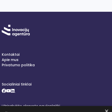
Kontaktai
Apie mus
Privatumo politika
Socialiniai tinklai
Facebook (opens in new window)
Youtube (opens in new window)
LinkedIn (opens in new window)
Užsisakykite eksporto naujienlaiškį
×