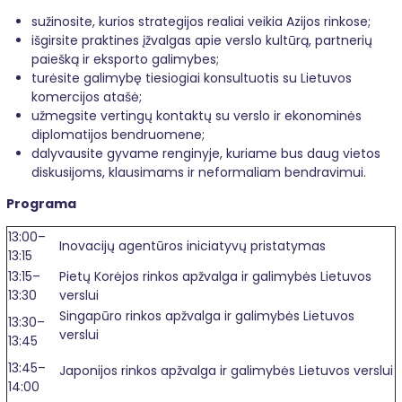
sužinosite, kurios strategijos realiai veikia Azijos rinkose;
išgirsite praktines įžvalgas apie verslo kultūrą, partnerių
paiešką ir eksporto galimybes;
turėsite galimybę tiesiogiai konsultuotis su Lietuvos
komercijos atašė;
užmegsite vertingų kontaktų su verslo ir ekonominės
diplomatijos bendruomene;
dalyvausite gyvame renginyje, kuriame bus daug vietos
diskusijoms, klausimams ir neformaliam bendravimui.
Programa
13:00–
Inovacijų agentūros iniciatyvų pristatymas
13:15
13:15–
Pietų Korėjos rinkos apžvalga ir galimybės Lietuvos
13:30
verslui
Singapūro rinkos apžvalga ir galimybės Lietuvos
13:30–
verslui
13:45
13:45–
Japonijos rinkos apžvalga ir galimybės Lietuvos verslui
14:00