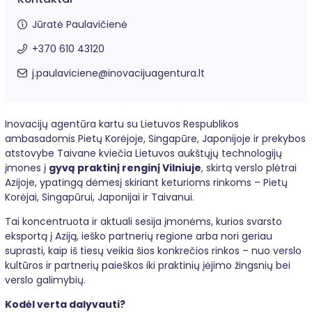
Jūratė Paulavičienė
+370 610 43120
j.paulaviciene@
inovacijuagentura.lt
Inovacijų agentūra kartu su Lietuvos Respublikos
ambasadomis Pietų Korėjoje, Singapūre, Japonijoje ir prekybos
atstovybe Taivane kviečia Lietuvos aukštųjų technologijų
įmones į
gyvą praktinį renginį Vilniuje
, skirtą verslo plėtrai
Azijoje, ypatingą dėmesį skiriant keturioms rinkoms – Pietų
Korėjai, Singapūrui, Japonijai ir Taivanui.
Tai koncentruota ir aktuali sesija įmonėms, kurios svarsto
eksportą į Aziją, ieško partnerių regione arba nori geriau
suprasti, kaip iš tiesų veikia šios konkrečios rinkos – nuo verslo
kultūros ir partnerių paieškos iki praktinių įėjimo žingsnių bei
verslo galimybių.
Kodėl verta dalyvauti?