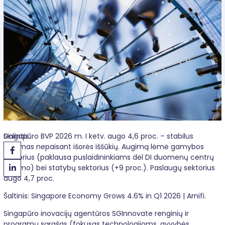
Dalintis:
Singapūro BVP 2026 m. I ketv. augo 4,6 proc. – stabilus
augimas nepaisant išorės iššūkių. Augimą lėmė gamybos
sektorius (paklausa puslaidininkiams dėl DI duomenų centrų
augimo) bei statybų sektorius (+9 proc.). Paslaugų sektorius
augo 4,7 proc.
Šaltinis: Singapore Economy Grows 4.6% in Q1 2026 | Arnifi.
Singapūro inovacijų agentūros SGInnovate renginių ir
programų sąrašas (fokusas technologijoms, gyvybės