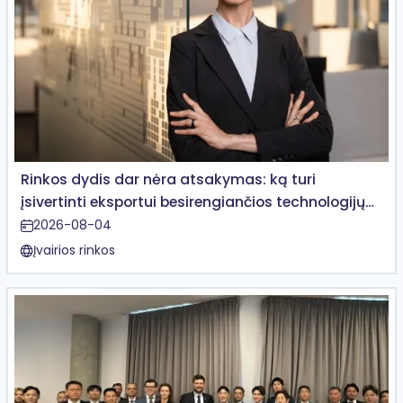
Rinkos dydis dar nėra atsakymas: ką turi
įsivertinti eksportui besirengiančios technologijų
įmonės
2026-08-04
Įvairios rinkos