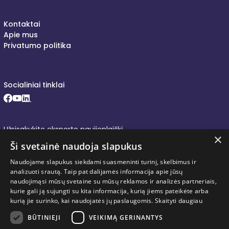
Kontaktai
Apie mus
Privatumo politika
Socialiniai tinklai
Facebook (opens in new window)
Youtube (opens in new window)
LinkedIn (opens in new window)
Užsisakykite eksporto naujienlaiškį
×
Ši svetainė naudoja slapukus
Naudojame slapukus siekdami suasmeninti turinį, skelbimus ir
analizuoti srautą. Taip pat dalijamės informacija apie jūsų
Prenumeruoti
naudojimąsi mūsų svetaine su mūsų reklamos ir analizės partneriais,
kurie gali ją sujungti su kita informacija, kurią jiems pateikėte arba
kurią jie surinko, kai naudojatės jų paslaugomis.
Skaityti daugiau
Susipažinau su Inovacijų agentūros
privatumo politikoje
(opens in new window)
pateikta informacija apie mano
BŪTINIEJI
VEIKIMĄ GERINANTYS
asmens duomenų tvarkymą.