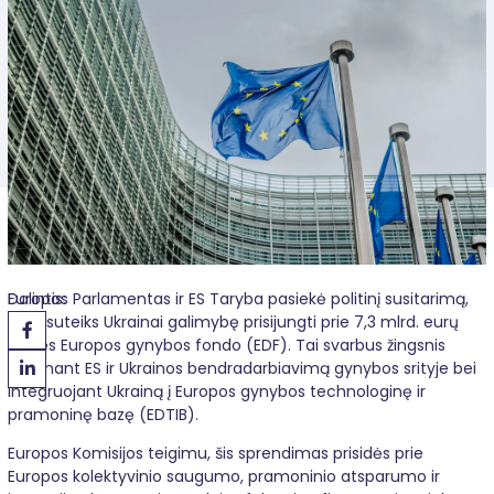
Dalintis:
Europos Parlamentas ir ES Taryba pasiekė politinį susitarimą,
kuris suteiks Ukrainai galimybę prisijungti prie 7,3 mlrd. eurų
vertės Europos gynybos fondo (EDF). Tai svarbus žingsnis
stiprinant ES ir Ukrainos bendradarbiavimą gynybos srityje bei
integruojant Ukrainą į Europos gynybos technologinę ir
pramoninę bazę (EDTIB).
Europos Komisijos teigimu, šis sprendimas prisidės prie
Europos kolektyvinio saugumo, pramoninio atsparumo ir