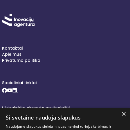
Kontaktai
Apie mus
Privatumo politika
Socialiniai tinklai
Facebook (opens in new window)
Youtube (opens in new window)
LinkedIn (opens in new window)
Užsisakykite eksporto naujienlaiškį
×
Ši svetainė naudoja slapukus
Naudojame slapukus siekdami suasmeninti turinį, skelbimus ir