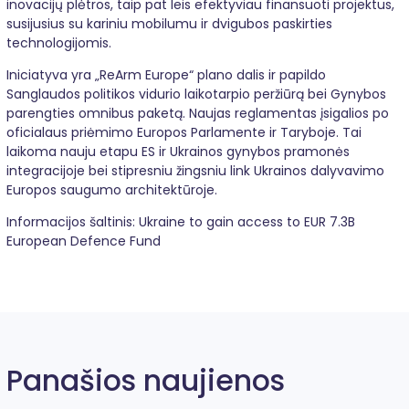
inovacijų plėtros, taip pat leis efektyviau finansuoti projektus,
susijusius su kariniu mobilumu ir dvigubos paskirties
technologijomis.
Iniciatyva yra „ReArm Europe“ plano dalis ir papildo
Sanglaudos politikos vidurio laikotarpio peržiūrą bei Gynybos
parengties omnibus paketą. Naujas reglamentas įsigalios po
oficialaus priėmimo Europos Parlamente ir Taryboje. Tai
laikoma nauju etapu ES ir Ukrainos gynybos pramonės
integracijoje bei stipresniu žingsniu link Ukrainos dalyvavimo
Europos saugumo architektūroje.
Informacijos šaltinis:
Ukraine to gain access to EUR 7.3B
European Defence Fund
Panašios naujienos