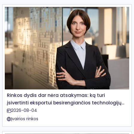
Rinkos dydis dar nėra atsakymas: ką turi
įsivertinti eksportui besirengiančios technologijų
įmonės
2026-08-04
Įvairios rinkos