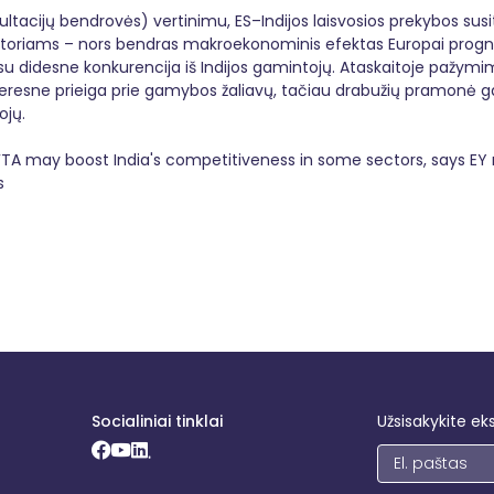
sultacijų bendrovės) vertinimu, ES–Indijos laisvosios prekybos sus
toriams – nors bendras makroekonominis efektas Europai progno
su didesne konkurencija iš Indijos gamintojų. Ataskaitoje pažym
eresne prieiga prie gamybos žaliavų, tačiau drabužių pramonė gali
ojų.
FTA may boost India's competitiveness in some sectors, says E
s
Socialiniai tinklai
Užsisakykite ek
Facebook (opens in new window)
Youtube (opens in new window)
LinkedIn (opens in new window)