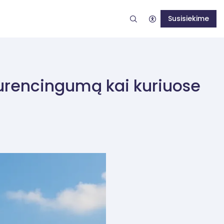
Susisiekime
nkurencingumą kai kuriuose