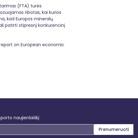
itarimas (FTA) turės
zuojamas ribotas, kai kurios
ima, kad Europos mineralų
 patirti stipresnį konkurencinį
Y report on European economic
sporto naujienlaiškį
Prenumeruoti