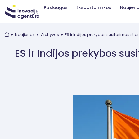
Paslaugos
Eksporto rinkos
Naujien
Naujienos
Archyvas
ES ir Indijos prekybos susitarimas sti
ES ir Indijos prekybos su